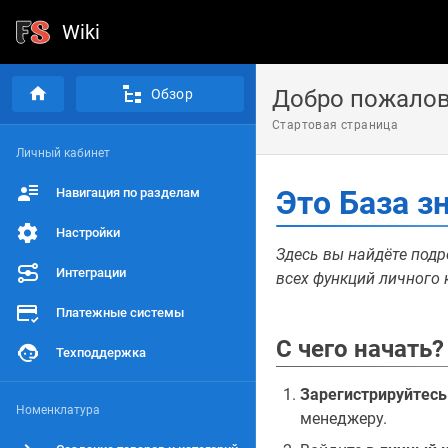
Wiki
Добро пожалов
Обзор
Стартовая страница
Личный кабинет
Это База з
Навигация по разделам
Настройки
Здесь вы найдёте подр
Интеграции
всех функций личного 
Платежные системы
С чего начать?
Техподдержка
Зарегистрируйтесь
Номенклатура
менеджеру.