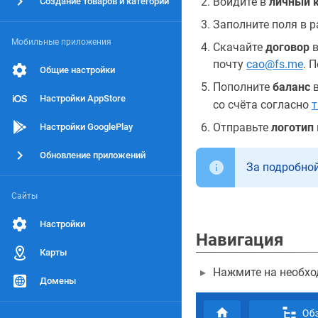
Войдите в
личный 
Создание товаров и категорий
Заполните поля в 
Мобильные приложения
Скачайте
договор
в
почту
cao@fs.me
. 
Общие настройки
Пополните
баланс
в
Настройки AppStore
со счёта согласно
Отправьте
логотип
Настройки GooglePlay
Обновление приложений
За подробной
Сайты
Настройки
Навигация
Карты
Нажмите на необх
Домены