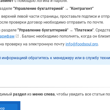
кабинет
с помощью логина и пароля.
разделе
"Управление бухгалтерией"
→
"Контрагент"
 верхней левой части страницы, проставьте подписи и отп
После проверки договор необходимо отправить по почте.
 разделе
"Управление бухгалтерией" → "Платежи"
. Средст
тарифам
. Баланс необходимо пополнять, когда он близит
на проверку на электронную почту
info@foodsoul.pro
.
 информацией обратитесь к менеджеру или в службу техн
одимый
раздел
из
меню слева
, чтобы увидеть все статьи п